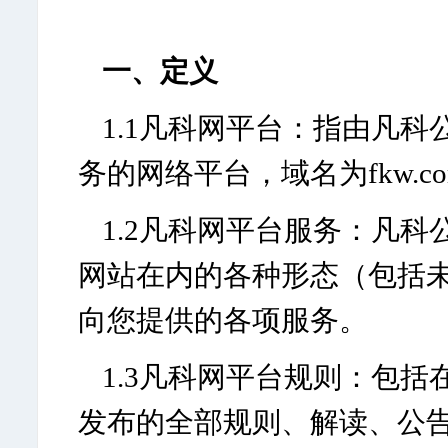
一、定义
1.1
凡科网平台：指由凡科
务的网络平台，域名为fkw.
1.2
凡科网平台服务：凡科
网站在内的各种形态（包括
向您提供的各项服务。
1.3
凡科网平台规则：包括
发布的全部规则、解读、公