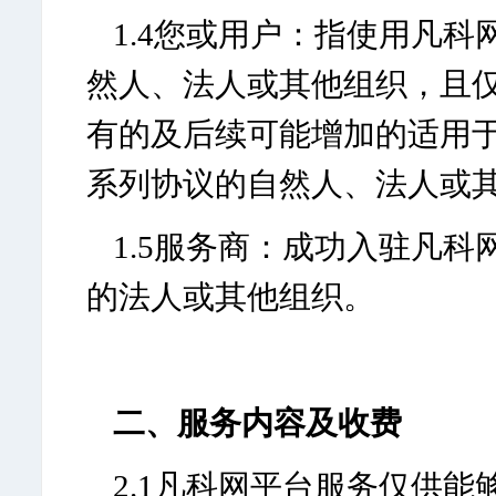
1.4
您或用户：指使用凡科
然人、法人或其他组织，且
有的及后续可能增加的适用
系列协议的自然人、法人或
1.5
服务商：成功入驻凡科
的法人或其他组织。
二、服务内容及收费
2.1
凡科网平台服务仅供能