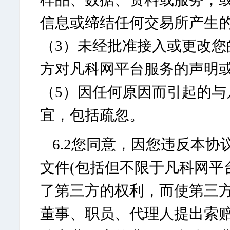
信息或缔结任何交易所产生
（3）未经批准接入或更改您
方对凡科网平台服务的声明
（5）因任何原因而引起的与
宜，包括疏忽。
6.2
您同意，因您违反本协
文件
(包括但不限于凡科网平
了第三方的权利，而使第三
董事、职员、代理人提出索