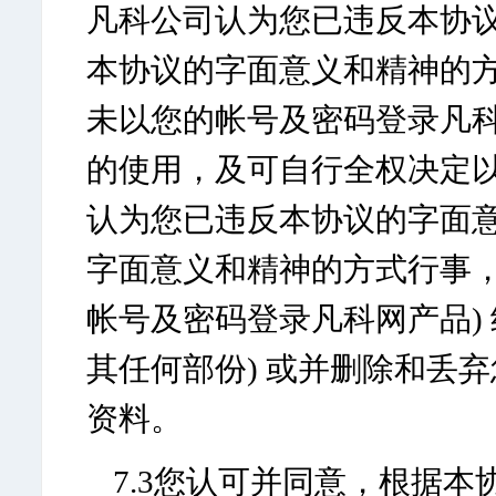
凡科公司认为您已违反本协
本协议的字面意义和精神的方
未以您的帐号及密码登录凡科
的使用，及可自行全权决定以
认为您已违反本协议的字面
字面意义和精神的方式行事，
帐号及密码登录凡科网产品) 
其任何部份) 或并删除和丢
资料。
7.3
您认可并同意，根据本