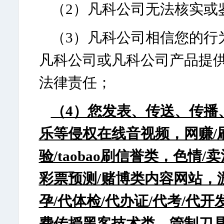
（2）凡科公司无法核实或
（3）凡科公司相信您的行
凡科公司或凡科公司产品提
法律责任；
（4）您发表、传送、传播、
乐等侵权在线音视频，网赚/刷
验/taobao刷信誉类，色情
彩票预测/赌博类内容网站，游
孕/代体检/代办证/代考/代开
费传授黑客技术类，管制刀具/