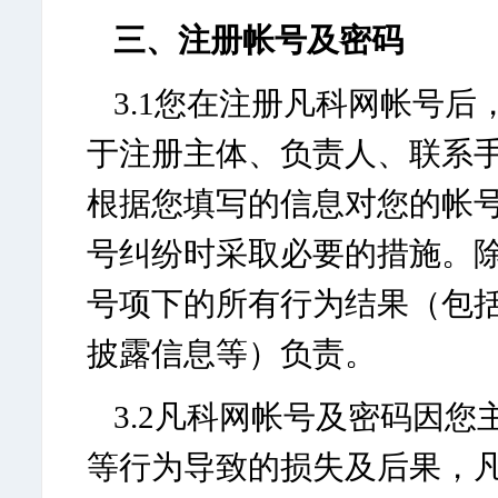
三、注册帐号及密码
3.1
您在注册凡科网帐号后
于注册主体、负责人、联系
根据您填写的信息对您的帐
号纠纷时采取必要的措施。
号项下的所有行为结果（包
披露信息等）负责。
3.2
凡科网帐号及密码因您
等行为导致的损失及后果，