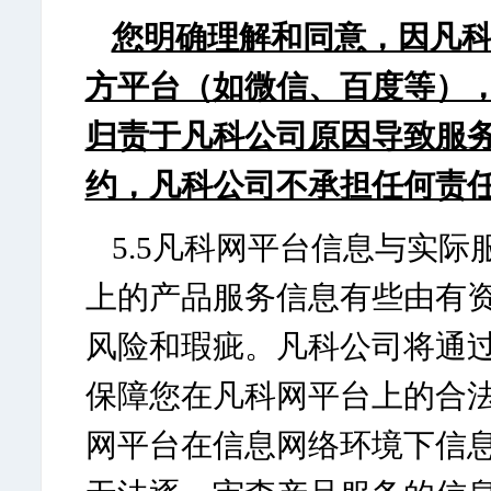
您明确理解和同意，因凡
方平台（如微信、百度等）
归责于凡科公司原因导致服
约，凡科公司不承担任何责
5.5
凡科网平台信息与实际
上的产品服务信息有些由有
风险和瑕疵。凡科公司将通
保障您在凡科网平台上的合
网平台在信息网络环境下信