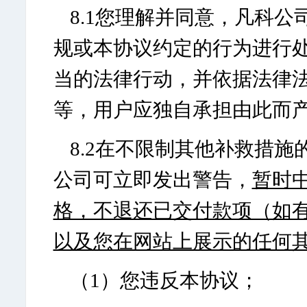
8.1
您理解并同意，凡科公
规或本协议约定的行为进行
当的法律行动，并依据法律
等，用户应独自承担由此而
8.2
在不限制其他补救措施
公司可立即发出警告，
暂时
格，不退还已交付款项（如
以及您在网站上展示的任何
（1）您违反本协议；