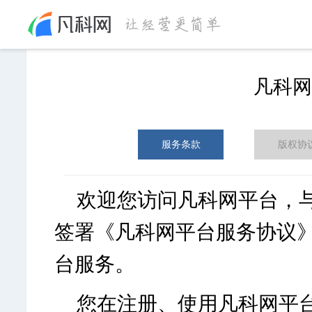
凡科网
服务条款
版权协
欢迎您访问凡科网平台，
签署《凡科网平台服务协议》
台服务。
您在注册、使用凡科网平