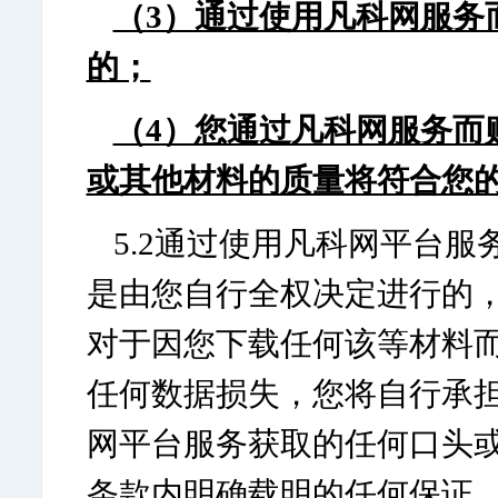
（3）通过使用凡科网服务
的；
（4）您通过凡科网服务而
或其他材料的质量将符合您
5.2
通过使用凡科网平台服
是由您自行全权决定进行的
对于因您下载任何该等材料
任何数据损失，您将自行承
网平台服务获取的任何口头
条款内明确载明的任何保证