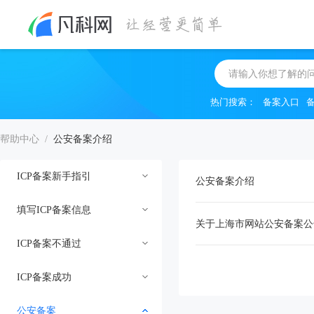
热门搜索：
备案入口
帮助中心
/
公安备案介绍
ICP备案新手指引
公安备案介绍
填写ICP备案信息
备案视频教程
关于上海市网站公安备案公
ICP备案不通过
备案前须知
校验备案类型
ICP备案成功
备案前资料准备
选择备案地区
备案不通过原因查询
公安备案
备案类型介绍
填写主办单位信息
备案基础信息打回
备案后注意事项