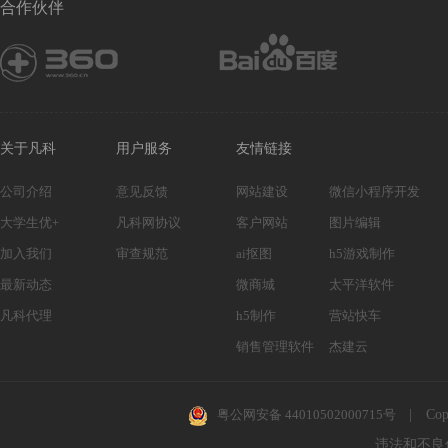
合作伙伴
短信核验
关于凡科
用户服务
友情链接
公司介绍
意见反馈
网站建设
微信小程序开发
大学生优+
凡科网协议
客户网站
图片编辑
加入我们
审查规范
ai抠图
h5游戏制作
最新动态
微商城
太平洋软件
凡科代理
h5制作
营站快车
销售管理软件
杰建云
粤公网安备 44010502000715号
|
Cop
违法和不良信息