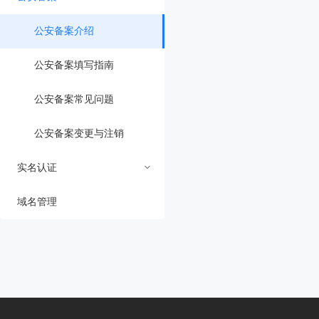
常见问题
填写备案网站基本信息
资料上传不符
备案后常见问题
公安备案介绍
填写主体负责人基本信息
人像采集失败
变更备案
公安备案填写指南
备案上传证件要求
短信核验失败
注销备案
公安备案常见问题
上传主办单位证件
前置文件与说明书原因
备案整改类型及处理
公安备案变更与注销
实名认证
上传主体负责人证件
域名原因
域名管理
上传域名证书
其他打回原因
实名认证介绍及流程
上传其他资料证件
实名认证失败
上传法人委托书
实名认证常见问题
人像采集