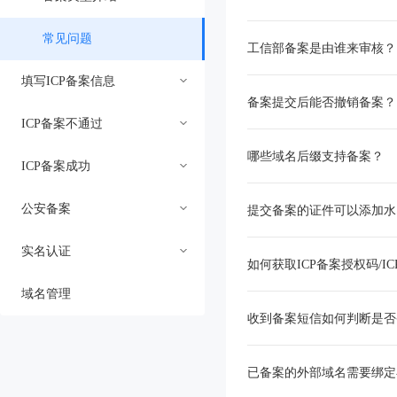
常见问题
工信部备案是由谁来审核？
填写ICP备案信息
备案提交后能否撤销备案？
ICP备案不通过
校验备案类型
哪些域名后缀支持备案？
ICP备案成功
选择备案地区
备案不通过原因查询
公安备案
填写主办单位信息
备案基础信息打回
备案后注意事项
提交备案的证件可以添加水
实名认证
填写备案网站基本信息
资料上传不符
备案后常见问题
公安备案介绍
如何获取ICP备案授权码/I
域名管理
填写主体负责人基本信息
人像采集失败
变更备案
公安备案填写指南
实名认证介绍及流程
收到备案短信如何判断是否
备案上传证件要求
短信核验失败
注销备案
公安备案常见问题
实名认证失败
已备案的外部域名需要绑定
上传主办单位证件
前置文件与说明书原因
备案整改类型及处理
公安备案变更与注销
实名认证常见问题