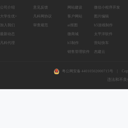
公司介绍
意见反馈
网站建设
微信小程序开发
大学生优+
凡科网协议
客户网站
图片编辑
加入我们
审查规范
ai抠图
h5游戏制作
最新动态
微商城
太平洋软件
凡科代理
h5制作
营站快车
销售管理软件
杰建云
粤公网安备 44010502000715号
|
Cop
违法和不良信息