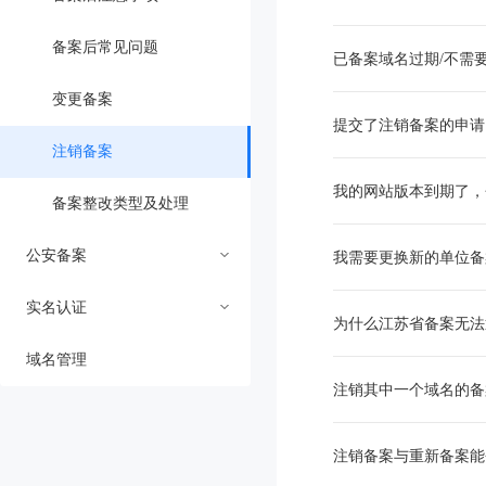
常见问题
填写备案网站基本信息
资料上传不符
备案后常见问题
已备案域名过期/不需
填写主体负责人基本信息
人像采集失败
变更备案
提交了注销备案的申请
备案上传证件要求
短信核验失败
注销备案
我的网站版本到期了，
上传主办单位证件
前置文件与说明书原因
备案整改类型及处理
公安备案
上传主体负责人证件
域名原因
我需要更换新的单位备
实名认证
上传域名证书
其他打回原因
公安备案介绍
为什么江苏省备案无法
域名管理
上传其他资料证件
公安备案填写指南
实名认证介绍及流程
注销其中一个域名的备
上传法人委托书
公安备案常见问题
实名认证失败
注销备案与重新备案能
人像采集
公安备案变更与注销
实名认证常见问题