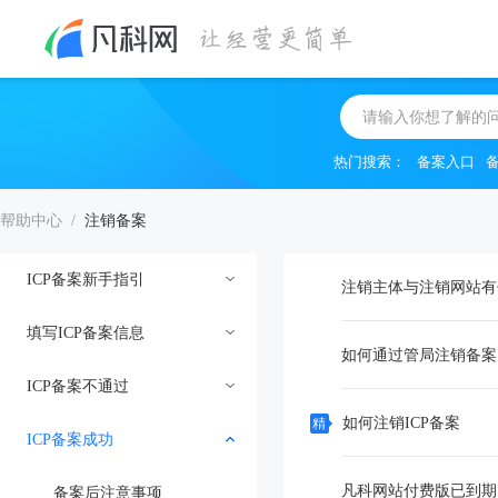
热门搜索：
备案入口
帮助中心
/
注销备案
ICP备案新手指引
注销主体与注销网站有
填写ICP备案信息
备案视频教程
如何通过管局注销备案
ICP备案不通过
备案前须知
校验备案类型
如何注销ICP备案
精
ICP备案成功
备案前资料准备
选择备案地区
备案不通过原因查询
凡科网站付费版已到期
备案类型介绍
填写主办单位信息
备案基础信息打回
备案后注意事项