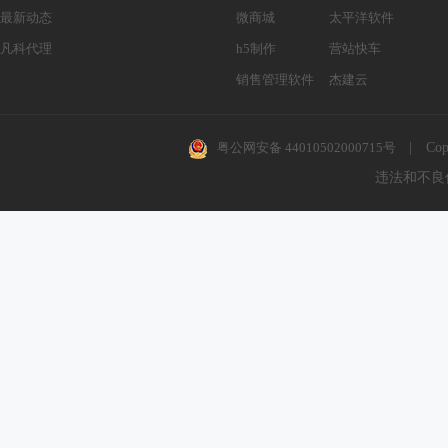
最新动态
微商城
太平洋软件
凡科代理
h5制作
营站快车
销售管理软件
杰建云
粤公网安备 44010502000715号
|
Cop
违法和不良信息